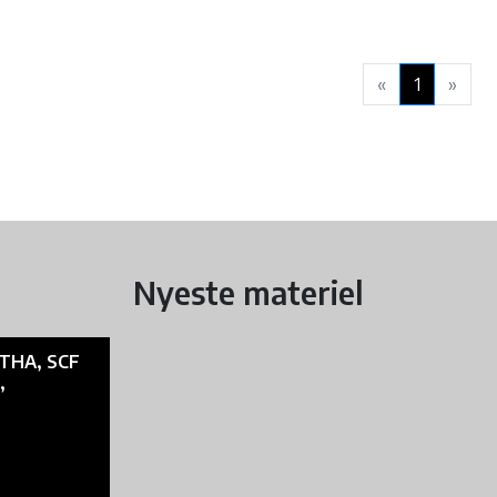
«
1
»
Nyeste materiel
THA, SCF
,