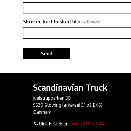
Skriv en kort besked til os
Påkrævet
Send
Scandinavian Truck
Juelstrupparken 30
9530 Støvring (afkørsel 31 på E45)
Danmark
Ulrik F. Nielsen:
+45 21 81 07 24