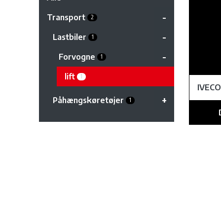
Transport
2
Lastbiler
1
Forvogne
1
lift
1
IVECO
Påhængskøretøjer
1