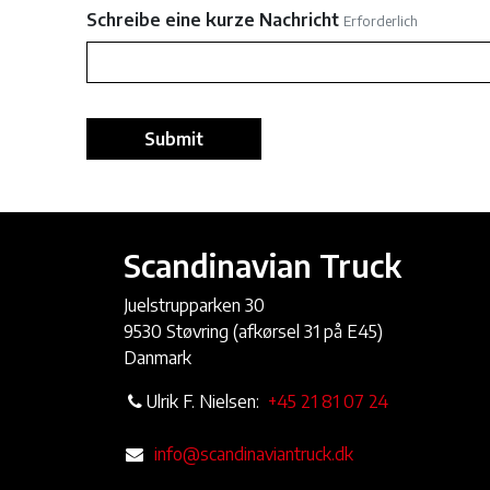
Schreibe eine kurze Nachricht
Erforderlich
Submit
Scandinavian Truck
Juelstrupparken 30
9530 Støvring (afkørsel 31 på E45)
Danmark
Ulrik F. Nielsen:
+45 21 81 07 24
info@scandinaviantruck.dk