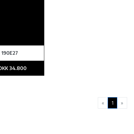
 190E27
DKK 34.800
«
1
»