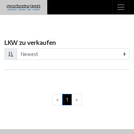
LKW zu verkaufen
«
1
»