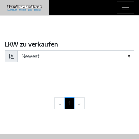
LKW zu verkaufen
«
1
»