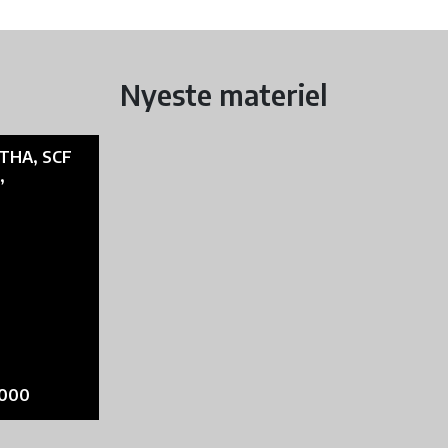
Nyeste materiel
THA, SCF
,
.000