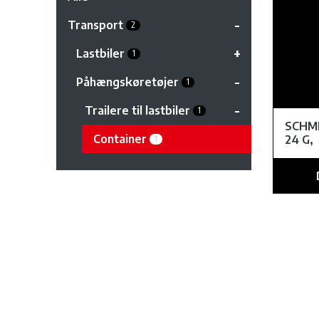
Transport
2
Lastbiler
1
Påhængskøretøjer
1
Trailere til lastbiler
1
SCHM
Container
24 G,
1