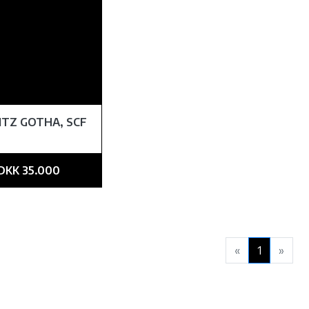
ITZ GOTHA, SCF
DKK 35.000
«
1
»