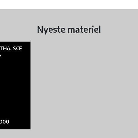
Nyeste materiel
THA, SCF
,
.000