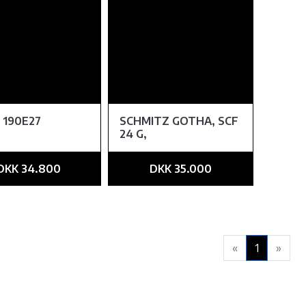
 190E27
SCHMITZ GOTHA, SCF
24 G,
DKK 34.800
DKK 35.000
«
1
»